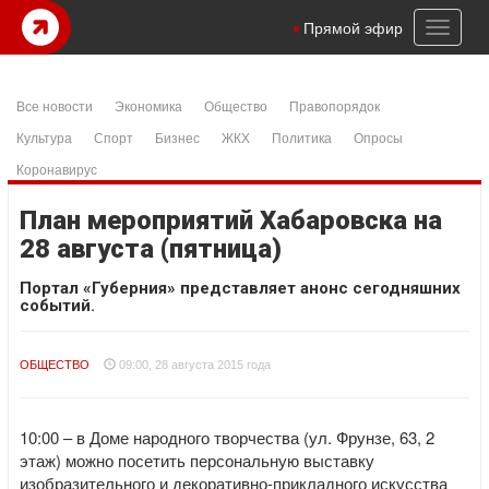
Toggl
Прямой эфир
naviga
Все новости
Экономика
Общество
Правопорядок
Культура
Спорт
Бизнес
ЖКХ
Политика
Опросы
Коронавирус
План мероприятий Хабаровска на
28 августа (пятница)
Портал «Губерния» представляет анонс сегодняшних
событий.
ОБЩЕСТВО
09:00, 28 августа 2015 года
10:00 – в Доме народного творчества (ул. Фрунзе, 63, 2
этаж) можно посетить персональную выставку
изобразительного и декоративно-прикладного искусства