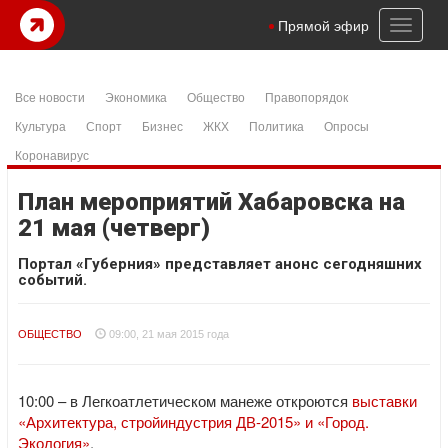
Toggl
Прямой эфир
naviga
Все новости
Экономика
Общество
Правопорядок
Культура
Спорт
Бизнес
ЖКХ
Политика
Опросы
Коронавирус
План мероприятий Хабаровска на
21 мая (четверг)
Портал «Губерния» представляет анонс сегодняшних
событий.
ОБЩЕСТВО
09:00, 21 мая 2015 года
10:00 – в Легкоатлетическом манеже откроются
выставки
«Архитектура, стройиндустрия ДВ-2015» и «Город.
Экология»
.