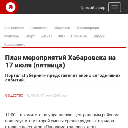
Toggl
Прямой эфир
naviga
Все новости
Экономика
Общество
Правопорядок
Культура
Спорт
Бизнес
ЖКХ
Политика
Опросы
Коронавирус
План мероприятий Хабаровска на
17 июля (пятница)
Портал «Губерния» представляет анонс сегодняшних
событий.
ОБЩЕСТВО
09:00, 17 июля 2015 года
11:00 – в комитете по управлению Центральным районом
подведут итоги второй смены среди трудовых отрядов
старшеклассников «Панорама трудовых дел».