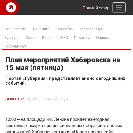
Toggl
Прямой эфир
naviga
Все новости
Экономика
Общество
Правопорядок
Культура
Спорт
Бизнес
ЖКХ
Политика
Опросы
Коронавирус
План мероприятий Хабаровска на
15 мая (пятница)
Портал «Губерния» представляет анонс сегодняшних
событий.
ОБЩЕСТВО
09:00, 15 мая 2015 года
10:00 – на площади им. Ленина пройдет ежегодная
выставка-ярмарка профессиональных образовательных
организаций Хабаровского края «Парад профессий».