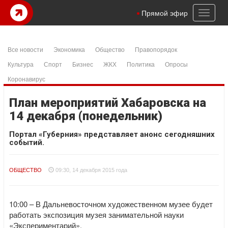
Toggl
Прямой эфир
naviga
Все новости
Экономика
Общество
Правопорядок
Культура
Спорт
Бизнес
ЖКХ
Политика
Опросы
Коронавирус
План мероприятий Хабаровска на
14 декабря (понедельник)
Портал «Губерния» представляет анонс сегодняшних
событий.
ОБЩЕСТВО
09:30, 14 декабря 2015 года
10:00 – В Дальневосточном художественном музее будет
работать экспозиция музея занимательной науки
«Экспериментарий».