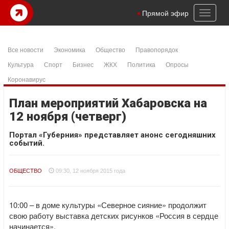
Toggl
Прямой эфир
naviga
Все новости
Экономика
Общество
Правопорядок
Культура
Спорт
Бизнес
ЖКХ
Политика
Опросы
Коронавирус
План мероприятий Хабаровска на
12 ноября (четверг)
Портал «Губерния» представляет анонс сегодняшних
событий.
ОБЩЕСТВО
09:30, 12 ноября 2015 года
10:00 – в доме культуры «Северное сияние» продолжит
свою работу выставка детских рисунков «Россия в сердце
начинается».