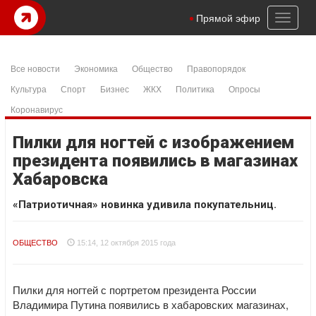
Toggl
Прямой эфир
naviga
Все новости
Экономика
Общество
Правопорядок
Культура
Спорт
Бизнес
ЖКХ
Политика
Опросы
Коронавирус
Пилки для ногтей с изображением
президента появились в магазинах
Хабаровска
«Патриотичная» новинка удивила покупательниц.
ОБЩЕСТВО
15:14, 12 октября 2015 года
Пилки для ногтей с портретом президента России
Владимира Путина появились в хабаровских магазинах,