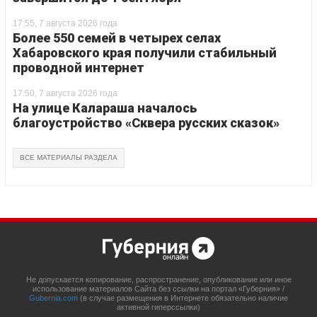
17:55, 7 августа 2026 года
Более 550 семей в четырех селах
Хабаровского края получили стабильный
проводной интернет
17:50, 7 августа 2026 года
На улице Калараша началось
благоустройство «Сквера русских сказок»
ВСЕ МАТЕРИАЛЫ РАЗДЕЛА
Не допускается копирование, распространение, опубликование или иное
использование материалов Сайта без ссылки на портал «Губерния» /
Gubernia.com
(в случае размещения в Интернете обязательно наличие
активной гиперссылки)