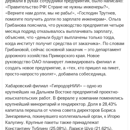
держали в руках сотрудники предприятия, было написано:
«Правительство РФ! Стране не нужны инженеры?»,
«Верните нам долги, мы не рабы!», «Господин Трутнев,
помогите получить долги по зарплате инженерам». Ольга
Грибанова пояснила, что руководство предприятия четыре
месяца подряд отказывалось выплачивать зарплату,
объясняя, что «деньги будут выплачены только тогда,
когда институт получит средства от заказчика». По словам
Грибановой, сейчас основной заказчик – это департамент
дорожного хозяйства Приморского края. Новое
руководство ОАО планирует ликвидировать филиал и
создать новое предприятие, а «тех, кто пришел на пикет,
просто-напросто уволят», добавила собеседница.
Хабаровский филиал «ГипродорНИИ» – одно из
крупнейших на Дальнем Востоке предприятий проектно-
изыскательских работ. В феврале у компании поменялись
крупнейший миноритарий и гендиректор. Доля в 28,43%
капитала перешла от члена совета директоров Бориса
Зингаревича, покинувшего коллегиальный орган, к Игорю
Калугину. Крупные пакеты также принадлежат
Константину Тублину (25,08%), Ларисе Шур (21,62%),