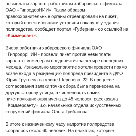
невыплаты зарплат работникам хабаровского филиала
ОАО «ГипродорНИИ». Таким образом
правоохранительные органы отреагировали на пикет,
который проектировщики устроили накануне у здания
полпредства, сообщает портал «Губерния» со ссылкой на
«
Коммерсант
».
Вчера работники хабаровского филиала ОАО
«ГипродорНИИ» провели пикет против невыплаты
зарплаты инженерам предприятия за четыре последних
месяца. Изначально мероприятие хотели провести прямо
возле входа в резиденцию полпреда президента в ДФО
Юрия Трутнева на улице Шеронова, 22. В процессе
согласования заявки точка сбора была перенесена на
другую сторону улицы, а численность самих
пикетирующих ограничена до 45 человек, рассказала
«Коммерсанту» и.о. начальника отдела искусственных
сооружений филиала Ольга Грибанова.
В итоге к назначенному часу напротив полпредства
собралось около 60 человек. На плакатах, которые