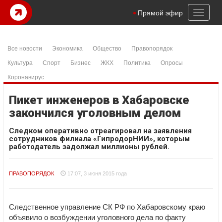
Toggl
Прямой эфир
naviga
Все новости
Экономика
Общество
Правопорядок
Культура
Спорт
Бизнес
ЖКХ
Политика
Опросы
Коронавирус
Пикет инженеров в Хабаровске
закончился уголовным делом
Следком оперативно отреагировал на заявления
сотрудников филиала «ГипродорНИИ», которым
работодатель задолжал миллионы рублей.
ПРАВОПОРЯДОК
17:07, 3 июня 2015 года
Следственное управление СК РФ по Хабаровскому краю
объявило о возбуждении уголовного дела по факту