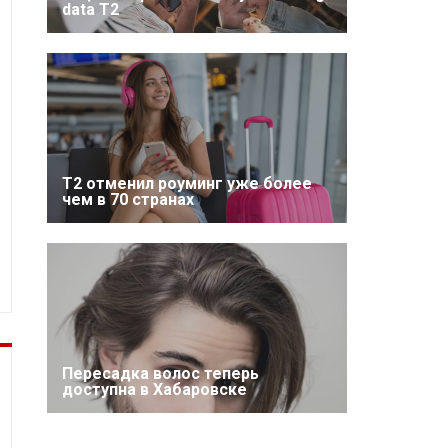
data T2
Т2 отменил роуминг уже более
чем в 70 странах
Пересадка волос теперь
доступна в Хабаровске