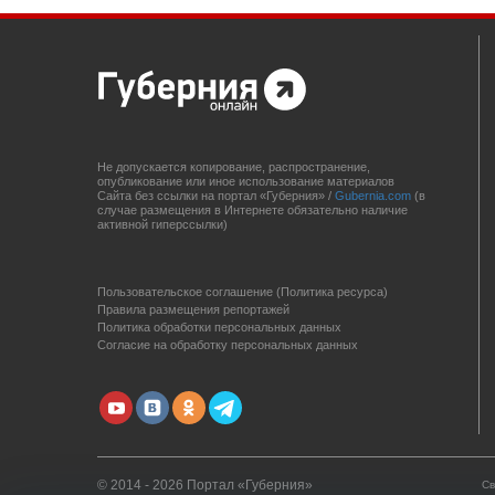
Не допускается копирование, распространение,
опубликование или иное использование материалов
Сайта без ссылки на портал «Губерния» /
Gubernia.com
(в
случае размещения в Интернете обязательно наличие
активной гиперссылки)
Пользовательское соглашение (Политика ресурса)
Правила размещения репортажей
Политика обработки персональных данных
Согласие на обработку персональных данных
© 2014 - 2026 Портал «Губерния»
Св