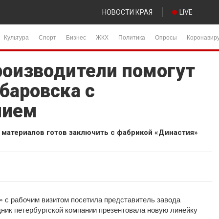
НОВОСТИ КРАЯ
LIVE
Культура
Спорт
Бизнес
ЖКХ
Политика
Опросы
Коронавир
роизводители помогут
баровска с
нием
 материалов готов заключить с фабрикой «Династия»
 с рабочим визитом посетила представитель завода
ник петербургской компании презентовала новую линейку