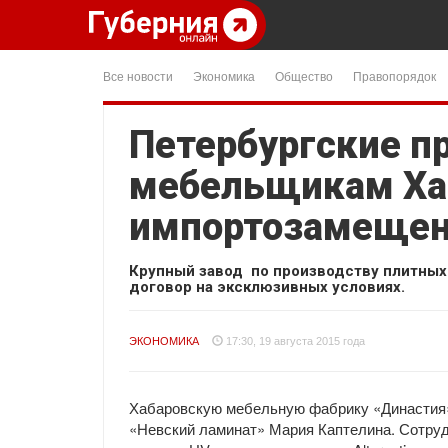
Все новости
Экономика
Общество
Правопорядок
Петербургские п
мебельщикам Ха
импортозамеще
Крупный завод по производству плитных
договор на эксклюзивных условиях.
ЭКОНОМИКА
17:30, 19 августа 2015 года
Хабаровскую мебельную фабрику «Династия»
«Невский ламинат» Мария Каптелина. Сотруд