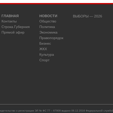
ГЛАВНАЯ
НОВОСТИ
ВЫБОРЫ — 2026
Контакты
Общество
Строка.Губерния
Политика
Прямой эфир
Экономика
Правопорядок
Бизнес
ЖКХ
Культура
Спорт
идетельство о регистрации ЭЛ № ФС 77 – 67908 выдано 06.12.2016 Федеральной службой