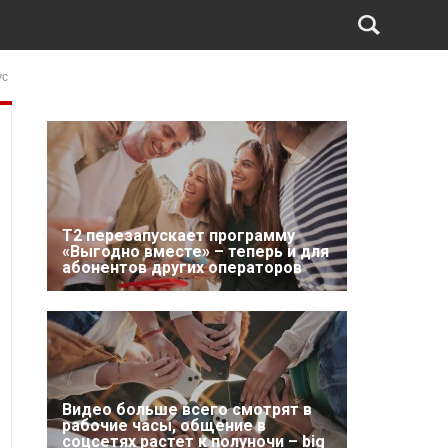
ус
Т2 перезапускает программу
«Выгодно вместе» – теперь и для
абонентов других операторов
Видео больше всего смотрят в
рабочие часы, общение в
соцсетях растет к полуночи – big