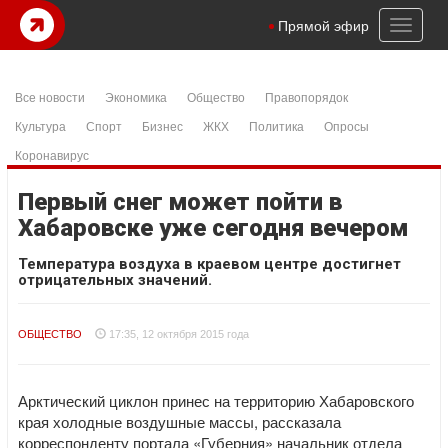
Toggl
Прямой эфир
naviga
Все новости
Экономика
Общество
Правопорядок
Культура
Спорт
Бизнес
ЖКХ
Политика
Опросы
Коронавирус
Первый снег может пойти в
Хабаровске уже сегодня вечером
Температура воздуха в краевом центре достигнет
отрицательных значений.
ОБЩЕСТВО
17:35, 12 октября 2015 года
Арктический циклон принес на территорию Хабаровского
края холодные воздушные массы, рассказала
корреспонденту портала «Губерния» начальник отдела