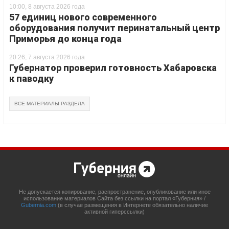
10:00, 8 августа 2026 года
57 единиц нового современного
оборудования получит перинатальный центр
Приморья до конца года
20:26, 7 августа 2026 года
Губернатор проверил готовность Хабаровска
к паводку
ВСЕ МАТЕРИАЛЫ РАЗДЕЛА
Не допускается копирование, распространение, опубликование или иное
использование материалов Сайта без ссылки на портал «Губерния» /
Gubernia.com
(в случае размещения в Интернете обязательно наличие
активной гиперссылки)