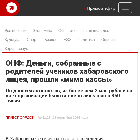
Toggl
Прямой эфир
naviga
Все новости
Экономика
Общество
Правопорядок
Культура
Спорт
Бизнес
ЖКХ
Политика
Опросы
Коронавирус
ОНФ: Деньги, собранные с
родителей учеников хабаровского
лицея, прошли «мимо кассы»
По данным активистов, из более чем 2 млн рублей на
счет организации было внесено лишь около 350
тысяч.
ПРАВОПОРЯДОК
11:25, 28 сентября 2015 года
В Хабаровске активисты краевого отделения