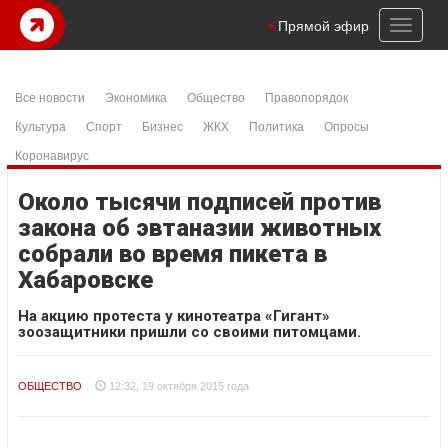
Toggl
Прямой эфир
naviga
Все новости
Экономика
Общество
Правопорядок
Культура
Спорт
Бизнес
ЖКХ
Политика
Опросы
Коронавирус
Около тысячи подписей против
закона об эвтаназии животных
собрали во время пикета в
Хабаровске
На акцию протеста у кинотеатра «Гигант»
зоозащитники пришли со своими питомцами.
ОБЩЕСТВО
12:32, 19 октября 2015 года