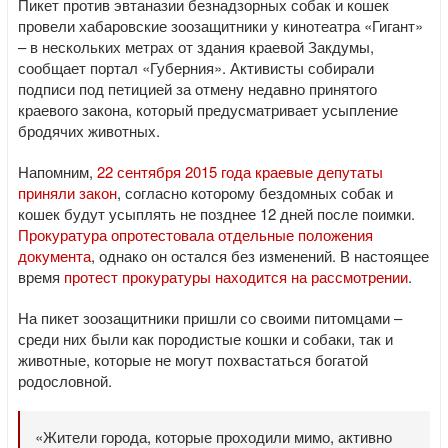
Пикет против эвтаназии безнадзорных собак и кошек
провели хабаровские зоозащитники у кинотеатра «Гигант»
– в нескольких метрах от здания краевой Закдумы,
сообщает портал «Губерния». Активисты собирали
подписи под петицией за отмену недавно принятого
краевого закона, который предусматривает усыпление
бродячих животных.
Напомним,
22 сентября 2015 года краевые депутаты
приняли закон
, согласно которому бездомных собак и
кошек будут усыплять не позднее 12 дней после поимки.
Прокуратура опротестовала отдельные положения
документа
, однако он остался без изменений. В настоящее
время
протест прокуратуры находится на рассмотрении
.
На пикет зоозащитники пришли со своими питомцами –
среди них были как породистые кошки и собаки, так и
животные, которые не могут похвастаться богатой
родословной.
«Жители города, которые проходили мимо, активно