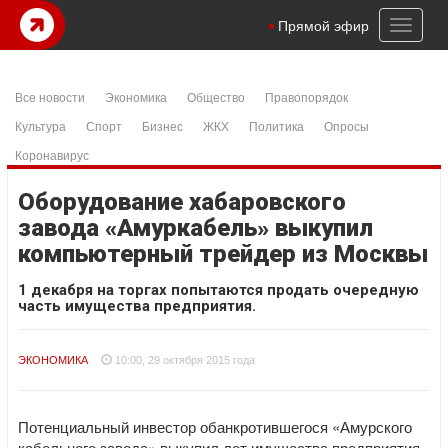
Toggl
Прямой эфир
naviga
Все новости
Экономика
Общество
Правопорядок
Культура
Спорт
Бизнес
ЖКХ
Политика
Опросы
Коронавирус
Оборудование хабаровского
завода «Амуркабель» выкупил
компьютерный трейдер из Москвы
1 декабря на торгах попытаются продать очередную
часть имущества предприятия.
ЭКОНОМИКА
10:00, 29 октября 2015 года
Потенциальный инвестор обанкротившегося «Амурского
кабельного завода» выкупил лот имущества предприятия,