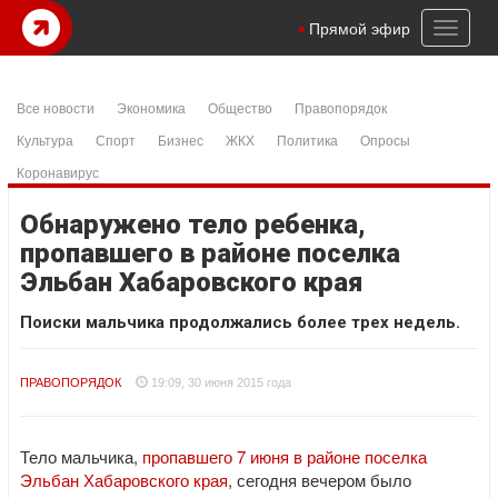
Toggl
Прямой эфир
naviga
Все новости
Экономика
Общество
Правопорядок
Культура
Спорт
Бизнес
ЖКХ
Политика
Опросы
Коронавирус
Обнаружено тело ребенка,
пропавшего в районе поселка
Эльбан Хабаровского края
Поиски мальчика продолжались более трех недель.
ПРАВОПОРЯДОК
19:09, 30 июня 2015 года
Тело мальчика,
пропавшего 7 июня в районе поселка
Эльбан Хабаровского края
, сегодня вечером было