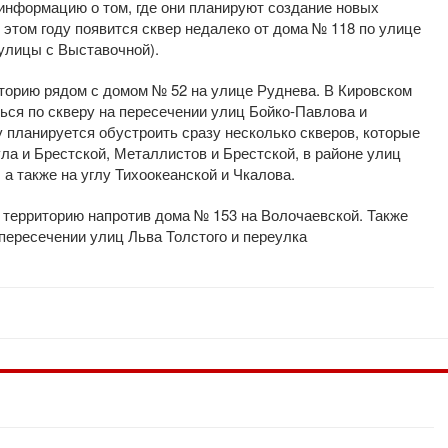
информацию о том, где они планируют создание новых
 этом году появится сквер недалеко от дома № 118 по улице
улицы с Выставочной).
торию рядом с домом № 52 на улице Руднева. В Кировском
ться по скверу на пересечении улиц Бойко-Павлова и
у планируется обустроить сразу несколько скверов, которые
а и Брестской, Металлистов и Брестской, в районе улиц
а также на углу Тихоокеанской и Чкалова.
 территорию напротив дома № 153 на Волочаевской. Также
пересечении улиц Льва Толстого и переулка