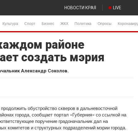
НОВОСТИ КРАЯ
LIVE
Культура
Спорт
Бизнес
ЖКХ
Политика
Опросы
Коронавир
каждом районе
ает создать мэрия
чальник Александр Соколов.
продолжить обустройство скверов в дальневосточной
айонах города, сообщает портал «Губерния» со ссылкой на
ответствующее поручение градоначальник дал на
ых комитетов и структурных подразделений мэрии города.