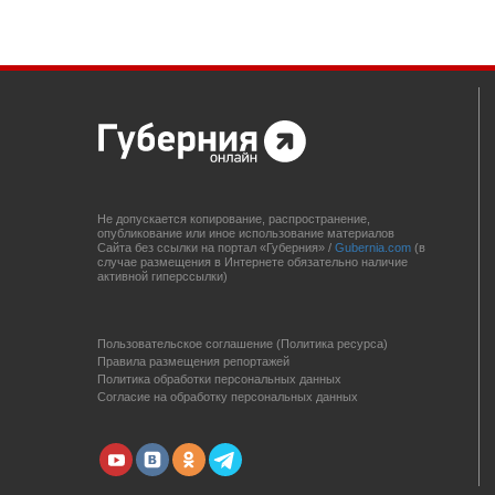
Не допускается копирование, распространение,
опубликование или иное использование материалов
Сайта без ссылки на портал «Губерния» /
Gubernia.com
(в
случае размещения в Интернете обязательно наличие
активной гиперссылки)
Пользовательское соглашение (Политика ресурса)
Правила размещения репортажей
Политика обработки персональных данных
Согласие на обработку персональных данных