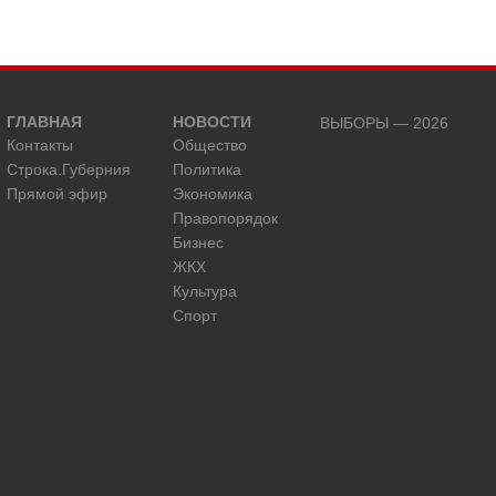
ГЛАВНАЯ
НОВОСТИ
ВЫБОРЫ — 2026
Контакты
Общество
Строка.Губерния
Политика
Прямой эфир
Экономика
Правопорядок
Бизнес
ЖКХ
Культура
Спорт