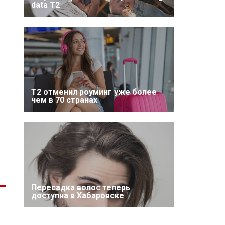
data T2
Т2 отменил роуминг уже более
чем в 70 странах
Пересадка волос теперь
доступна в Хабаровске