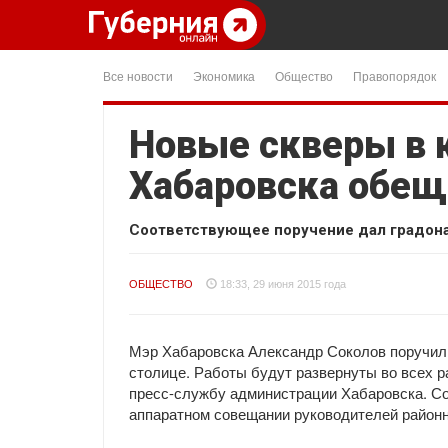
Все новости
Экономика
Общество
Правопорядок
Новые скверы в 
Хабаровска обещ
Соответствующее поручение дал градона
ОБЩЕСТВО
18:33, 29 июня 2015 года
Мэр Хабаровска Александр Соколов поручил 
столице. Работы будут развернуты во всех р
пресс-службу администрации Хабаровска. Со
аппаратном совещании руководителей районн