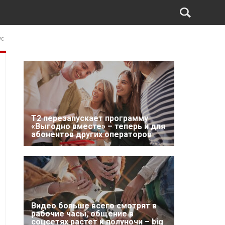
ус
Т2 перезапускает программу
«Выгодно вместе» – теперь и для
абонентов других операторов
Видео больше всего смотрят в
рабочие часы, общение в
соцсетях растет к полуночи – big