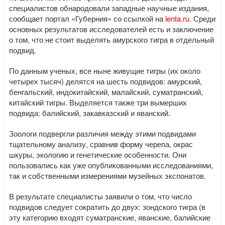
специалистов обнародовали западные научные издания,
сообщает портал «Губерния» со ссылкой на
lenta.ru
. Среди
основных результатов исследователей есть и заключение
о том, что не стоит выделять амурского тигра в отдельный
подвид.
По данным ученых, все ныне живущие тигры (их около
четырех тысяч) делятся на шесть подвидов: амурский,
бенгальский, индокитайский, малайский, суматранский,
китайский тигры. Выделяется также три вымерших
подвида: балийский, закавказский и яванский.
Зоологи подвергли различия между этими подвидами
тщательному анализу, сравнив форму черепа, окрас
шкуры, экологию и генетические особенности. Они
пользовались как уже опубликованными исследованиями,
так и собственными измерениями музейных экспонатов.
В результате специалисты заявили о том, что число
подвидов следует сократить до двух: зондского тигра (в
эту категорию входят суматранские, яванские, балийские