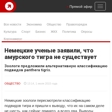
Toggl
Прямой эфир
naviga
Все новости
Экономика
Общество
Правопорядок
Культура
Спорт
Бизнес
ЖКХ
Политика
Опросы
Коронавирус
Немецкие ученые заявили, что
амурского тигра не существует
Зоологи предложили альтернативную классификацию
подвидов panthera tigris.
ОБЩЕСТВО
13:14, 1 июля 2015 года
Немецкие зоологи пересмотрели классификацию
подвидов тигра и пришли к выводу, что их на самом деле
не шесть, как сейчас принято, а всего два. Выводы