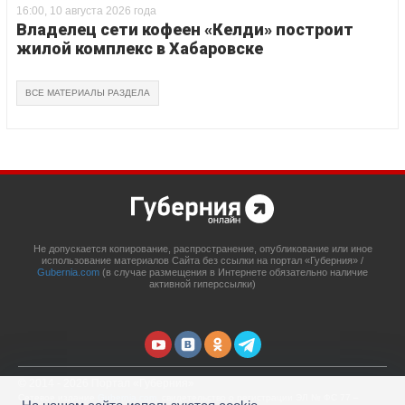
16:00, 10 августа 2026 года
Владелец сети кофеен «Келди» построит
жилой комплекс в Хабаровске
ВСЕ МАТЕРИАЛЫ РАЗДЕЛА
Не допускается копирование, распространение, опубликование или иное
использование материалов Сайта без ссылки на портал «Губерния» /
Gubernia.com
(в случае размещения в Интернете обязательно наличие
активной гиперссылки)
© 2014 - 2026 Портал «Губерния»
Сетевое издание
Gubernia.com
, свидетельство о регистрации ЭЛ № ФС 77 –