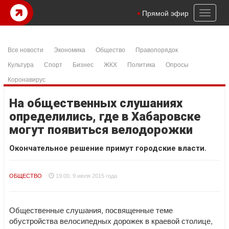
Toggl
Прямой эфир
naviga
Все новости
Экономика
Общество
Правопорядок
Культура
Спорт
Бизнес
ЖКХ
Политика
Опросы
Коронавирус
На общественных слушаниях
определились, где в Хабаровске
могут появиться велодорожки
Окончательное решение примут городские власти.
ОБЩЕСТВО
19:00, 9 июля 2015 года
Общественные слушания, посвященные теме
обустройства велосипедных дорожек в краевой столице,