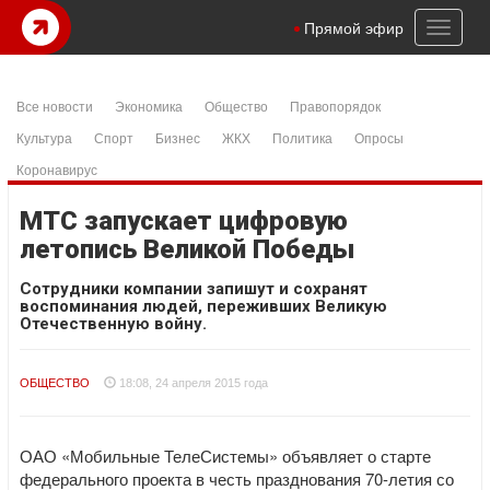
Toggl
Прямой эфир
naviga
Все новости
Экономика
Общество
Правопорядок
Культура
Спорт
Бизнес
ЖКХ
Политика
Опросы
Коронавирус
МТС запускает цифровую
летопись Великой Победы
Сотрудники компании запишут и сохранят
воспоминания людей, переживших Великую
Отечественную войну.
ОБЩЕСТВО
18:08, 24 апреля 2015 года
ОАО «Мобильные ТелеСистемы» объявляет о старте
федерального проекта в честь празднования 70-летия со