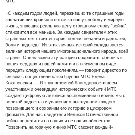
МТС.
«С каждым годом людей, переживших те страшные годы,
заплативших кровью и потом за нашу свободу и мирную
жизнь, знающих реальную цену страшному слову "война"
становится все меньше. За каждым свидетелем этих
страшных лет стоит история, полная печалей и радостей,
боли и надежды. Из этих личных историй складывается
великая история нашего многонационального народа, всей
страны. Очень важно эту историю сохранить, сберечь в
наших сердцах и нашей памяти и в неизменном виде
передать следующим поколениям, — говорит директор по
связям с общественностью Группы МТС Елена
Кохановская. — В знак огромной благодарности всем
участникам и очевидцам исторических событий МТС
создает цифровую летопись воспоминаний о войне: мы с
великой радостью и уважением выслушаем каждого
позвонившего и сохраним его историю в цифровом
формате. Для нас свидетели Великой Отечественной
войны не делятся на наших и не наших абонентов.
Позвонить на горячую линию МТС сможет каждый».