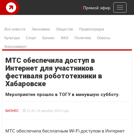
Toggl
Прямой эфир
naviga
Все новости
Экономика
Общество
Правопорядок
Культура
Спорт
Бизнес
ЖКХ
Политика
Опросы
Коронавирус
МТС обеспечила доступ в
Интернет для участников
фестиваля робототехники в
Хабаровске
Мероприятие прошло в ТОГУ в минувшую субботу.
БИЗНЕС
11:45, 14 декабря 2015 года
МТС обеспечила бесплатным Wi-Fi-доступом в Интернет