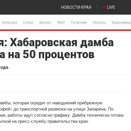
НОВОСТИ КРАЯ
LIVE
Культура
Спорт
Бизнес
ЖКХ
Политика
Опросы
Коронавир
: Хабаровская дамба
а на 50 процентов
ода.
амбы, которая оградит от наводнений прибрежную
офей» до транспортной развязки на улице Запарина. По
я, работы идут согласно графику. Дамба технически готова
ылкой на пресс-службу правительства края.