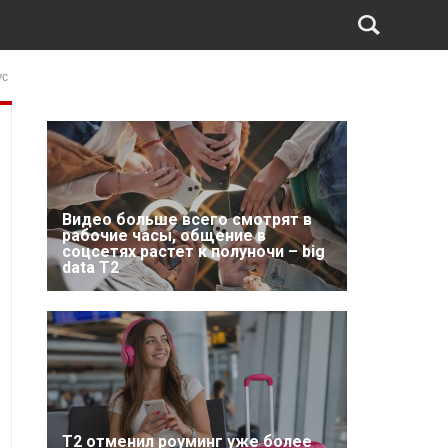
ус
Видео больше всего смотрят в
рабочие часы, общение в
соцсетях растет к полуночи – big
data T2
Т2 отменил роуминг уже более