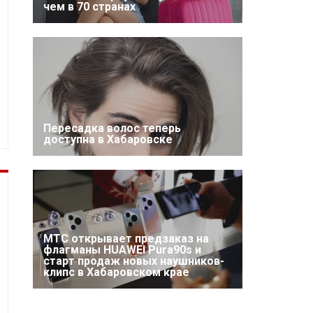
чем в 70 странах
Пересадка волос теперь
доступна в Хабаровске
МТС открывает предзаказ на
флагманы HUAWEI Pura90s и
старт продаж новых наушников-
клипс в Хабаровском крае