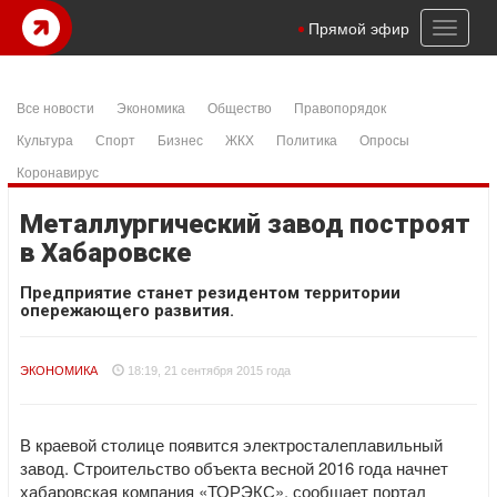
Toggl
Прямой эфир
naviga
Все новости
Экономика
Общество
Правопорядок
Культура
Спорт
Бизнес
ЖКХ
Политика
Опросы
Коронавирус
Металлургический завод построят
в Хабаровске
Предприятие станет резидентом территории
опережающего развития.
ЭКОНОМИКА
18:19, 21 сентября 2015 года
В краевой столице появится электросталеплавильный
завод. Строительство объекта весной 2016 года начнет
хабаровская компания «ТОРЭКС», сообщает портал