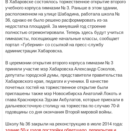
В Хабаровске состоялось торжественное открытие второго
учебного корпуса гимназии № 3. Раньше в этом здании,
расположенном на улице Шабадина, работала школа №
36, однако ее было решено расформировать из-за
недостатка площадей. За минувший год строение
полностью отремонтировали. Теперь здесь будут учиться
гимназисты, посещающие начальные классы, сообщает
портал «Губерния» со ссылкой на пресс-службу
администрации Хабаровска.
В церемонии открытия второго корпуса гимназии № 3
приняли участие мэр Хабаровска Александр Соколов,
депутаты городской думы, представители правительства
Хабаровского края, педагоги и ученики. В качестве
почетных гостей на торжественное открытие были
приглашены также мэр Новосибирска Анатолий Локоть и
глава Красноярска Эдхам Акбулатов, которые приехали в
дальневосточную столицу на торжества по случаю 70-й
годовщины со дня окончания Второй мировой войны.
Школу № 36 закрыли на реконструкцию в июле 2014 года:
здание 50-х годов постройки обветшало, перекрытия и