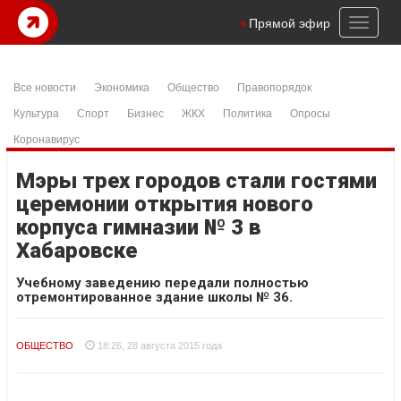
Toggl
Прямой эфир
naviga
Все новости
Экономика
Общество
Правопорядок
Культура
Спорт
Бизнес
ЖКХ
Политика
Опросы
Коронавирус
Мэры трех городов стали гостями
церемонии открытия нового
корпуса гимназии № 3 в
Хабаровске
Учебному заведению передали полностью
отремонтированное здание школы № 36.
ОБЩЕСТВО
18:26, 28 августа 2015 года