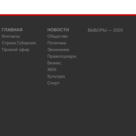
ГЛАВНАЯ
НОВОСТИ
ВЫБОРЫ — 2026
Контакты
Общество
Строка.Губерния
Политика
Прямой эфир
Экономика
Правопорядок
Бизнес
ЖКХ
Культура
Спорт