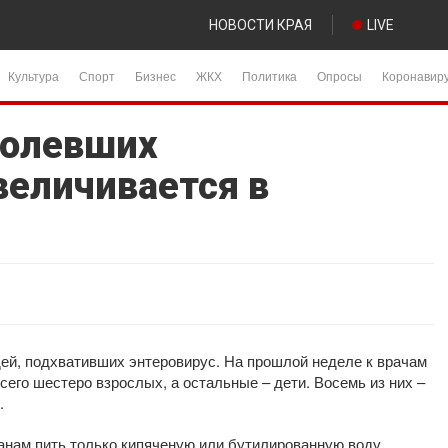
НОВОСТИ КРАЯ
LIVE
Культура
Спорт
Бизнес
ЖКХ
Политика
Опросы
Коронавир
болевших
величивается в
ей, подхвативших энтеровирус. На прошлой неделе к врачам
сего шестеро взрослых, а остальные – дети. Восемь из них –
.
нам пить только кипяченую или бутилированную воду,