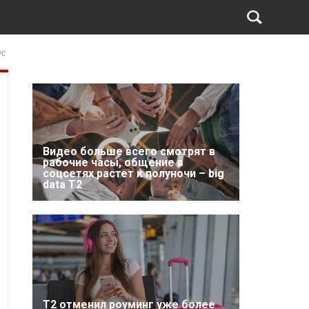
ус
Видео больше всего смотрят в
рабочие часы, общение в
соцсетях растет к полуночи – big
data T2
Т2 отменил роуминг уже более