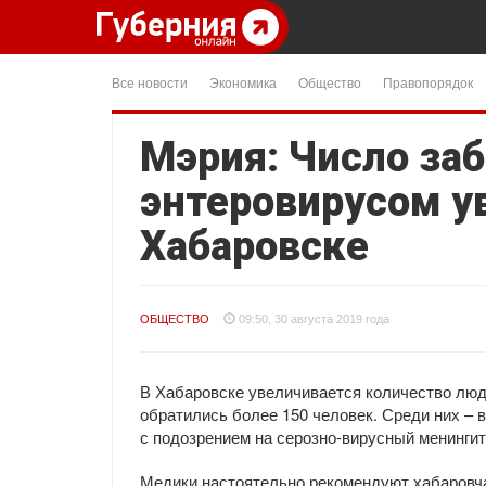
Все новости
Экономика
Общество
Правопорядок
Мэрия: Число за
энтеровирусом у
Хабаровске
ОБЩЕСТВО
09:50, 30 августа 2019 года
В Хабаровске увеличивается количество люд
обратились более 150 человек. Среди них – в
с подозрением на серозно-вирусный менингит
Медики настоятельно рекомендуют хабаровча