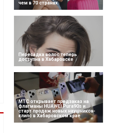
чем в 70 странах
Пересадка волос теперь
доступна в Хабаровске
МТС открывает предзаказ на
флагманы HUAWEI Pura90s и
старт продаж новых наушников-
клипс в Хабаровском крае