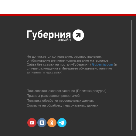
Не допускается копирование, распространение,
опубликование или иное использование материалов
Сайта без ссылки на портал «Губерния» /
Gubernia.com
(в
случае размещения в Интернете обязательно наличие
активной гиперссылки)
Пользовательское соглашение (Политика ресурса)
Правила размещения репортажей
Политика обработки персональных данных
Согласие на обработку персональных данных