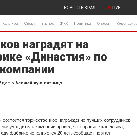
НОВОСТИ КРАЯ
LIVE
Культура
Спорт
Бизнес
ЖКХ
Политика
Опросы
Коронавир
ков наградят на
рике «Династия» по
 компании
йдет в ближайшую пятницу.
» состоится торжественное награждение лучших сотрудников
рики учредитель компании проведет собрание коллектива,
году фабрике исполняется 20 лет, сообщает портал