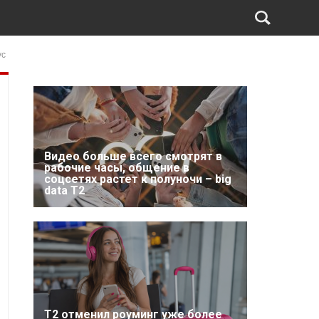
ус
Видео больше всего смотрят в
рабочие часы, общение в
соцсетях растет к полуночи – big
data T2
Т2 отменил роуминг уже более