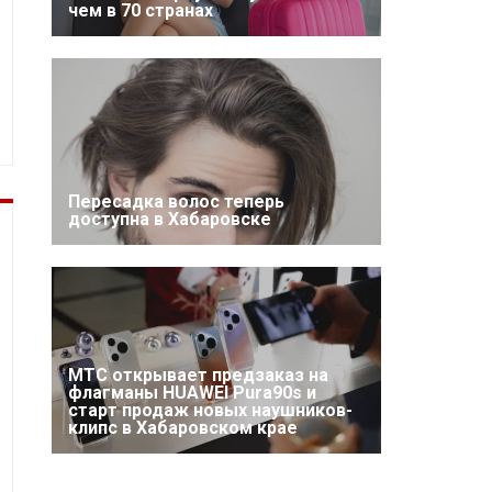
чем в 70 странах
Пересадка волос теперь
доступна в Хабаровске
МТС открывает предзаказ на
флагманы HUAWEI Pura90s и
старт продаж новых наушников-
клипс в Хабаровском крае