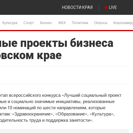
НОВОСТИ КРАЯ
LIVE
Культура
Спорт
Бизнес
ЖКХ
Политика
Опросы
Коронавир
ые проекты бизнеса
овском крае
этап всероссийского конкурса «Лучший социальный проект
сные и социально значимые инициативы, реализованные
или 10 номинаций по шести направлениям, которые
там: «Здравоохранение», «Образование», «Культура»,
одительность труда и поддержка занятости».