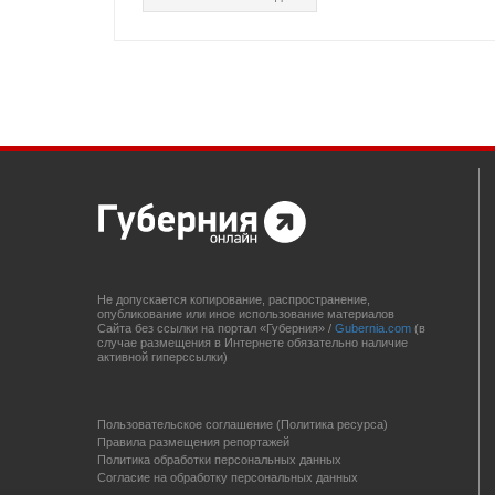
Не допускается копирование, распространение,
опубликование или иное использование материалов
Сайта без ссылки на портал «Губерния» /
Gubernia.com
(в
случае размещения в Интернете обязательно наличие
активной гиперссылки)
Пользовательское соглашение (Политика ресурса)
Правила размещения репортажей
Политика обработки персональных данных
Согласие на обработку персональных данных