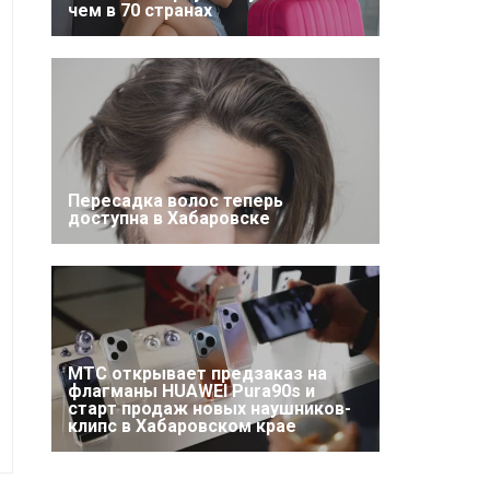
чем в 70 странах
Пересадка волос теперь
доступна в Хабаровске
МТС открывает предзаказ на
флагманы HUAWEI Pura90s и
старт продаж новых наушников-
клипс в Хабаровском крае