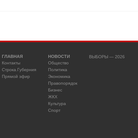
ГЛАВНАЯ
НОВОСТИ
ВЫБОРЫ — 2026
Контакты
Общество
Строка.Губерния
Политика
Прямой эфир
Экономика
Правопорядок
Бизнес
ЖКХ
Культура
Спорт