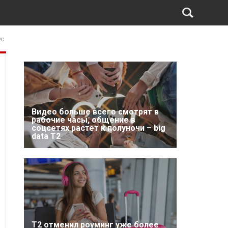
ус
Видео больше всего смотрят в
рабочие часы, общение в
соцсетях растет к полуночи – big
data T2
Т2 отменил роуминг уже более