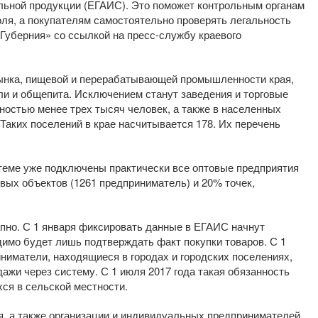
ольной продукции (ЕГАИС). Это поможет контрольным органам
ля, а покупателям самостоятельно проверять легальность
«Губерния» со ссылкой на пресс-службу краевого
рынка, пищевой и перерабатывающей промышленности края,
ли и общепита. Исключением станут заведения и торговые
ностью менее трех тысяч человек, а также в населенных
. Таких поселений в крае насчитывается 178. Их перечень
стеме уже подключены практически все оптовые предприятия
вых объектов (1261 предприниматель) и 20% точек,
апно. С 1 января фиксировать данные в ЕГАИС начнут
димо будет лишь подтверждать факт покупки товаров. С 1
ниматели, находящиеся в городах и городских поселениях,
ажи через систему. С 1 июля 2017 года такая обязанность
хся в сельской местности.
я, а также организации и индивидуальных предпринимателей,