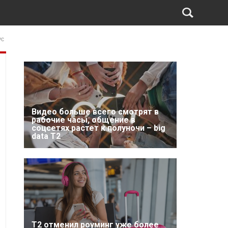
ус
Видео больше всего смотрят в
рабочие часы, общение в
соцсетях растет к полуночи – big
data T2
Т2 отменил роуминг уже более