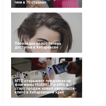
чем в 70 странах
Пересадка волос теперь
доступна в Хабаровске
МТС открывает предзаказ на
флагманы HUAWEI Pura90s и
старт продаж новых наушников-
клипс в Хабаровском крае