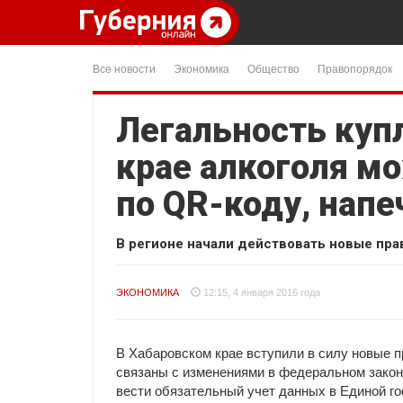
Все новости
Экономика
Общество
Правопорядок
Легальность куп
крае алкоголя м
по QR-коду, напе
В регионе начали действовать новые пра
ЭКОНОМИКА
12:15, 4 января 2016 года
В Хабаровском крае вступили в силу новые 
связаны с изменениями в федеральном законо
вести обязательный учет данных в Единой г