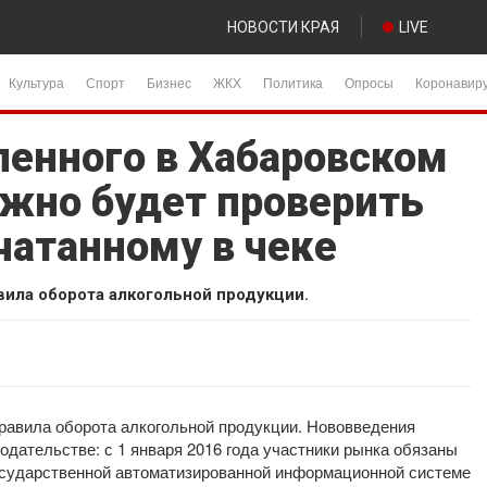
НОВОСТИ КРАЯ
LIVE
Культура
Спорт
Бизнес
ЖКХ
Политика
Опросы
Коронавир
ленного в Хабаровском
ожно будет проверить
чатанному в чеке
вила оборота алкогольной продукции.
правила оборота алкогольной продукции. Нововведения
дательстве: с 1 января 2016 года участники рынка обязаны
осударственной автоматизированной информационной системе