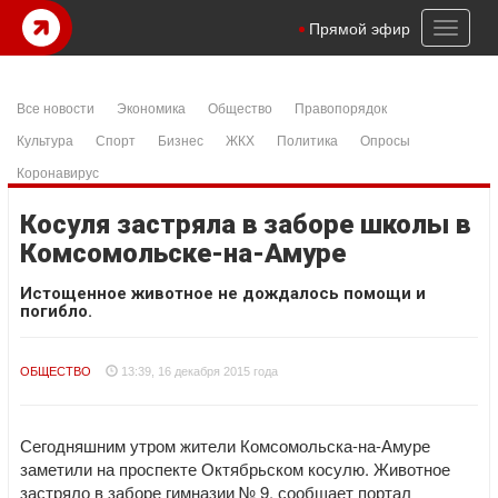
Toggl
Прямой эфир
naviga
Все новости
Экономика
Общество
Правопорядок
Культура
Спорт
Бизнес
ЖКХ
Политика
Опросы
Коронавирус
Косуля застряла в заборе школы в
Комсомольске-на-Амуре
Истощенное животное не дождалось помощи и
погибло.
ОБЩЕСТВО
13:39, 16 декабря 2015 года
Сегодняшним утром жители Комсомольска-на-Амуре
заметили на проспекте Октябрьском косулю. Животное
застряло в заборе гимназии № 9, сообщает портал