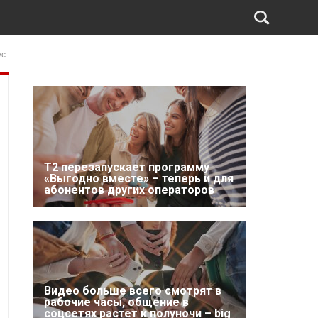
ус
Т2 перезапускает программу
«Выгодно вместе» – теперь и для
абонентов других операторов
Видео больше всего смотрят в
рабочие часы, общение в
соцсетях растет к полуночи – big