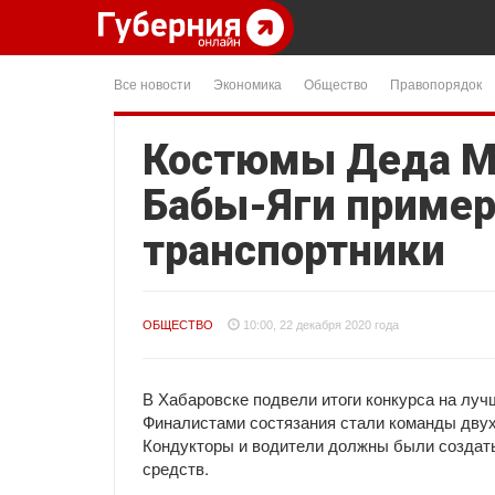
Все новости
Экономика
Общество
Правопорядок
Костюмы Деда Мо
Бабы-Яги пример
транспортники
ОБЩЕСТВО
10:00, 22 декабря 2020 года
В Хабаровске подвели итоги конкурса на лу
Финалистами состязания стали команды двух 
Кондукторы и водители должны были создат
средств.