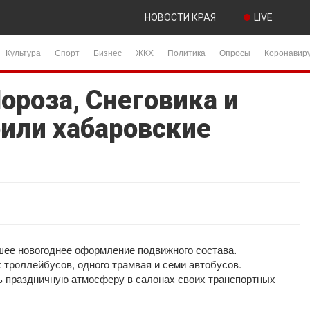
НОВОСТИ КРАЯ
LIVE
Культура
Спорт
Бизнес
ЖКХ
Политика
Опросы
Коронавир
роза, Снеговика и
или хабаровские
чшее новогоднее оформление подвижного состава.
троллейбусов, одного трамвая и семи автобусов.
ь праздничную атмосферу в салонах своих транспортных