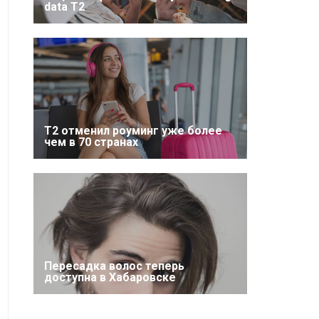
data T2
Т2 отменил роуминг уже более
чем в 70 странах
Пересадка волос теперь
доступна в Хабаровске