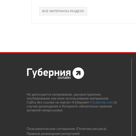
ВСЕ МАТЕРИАЛЫ РАЗДЕЛА
Не допускается копирование, распространение,
опубликование или иное использование материалов
Сайта без ссылки на портал «Губерния» /
Gubernia.com
(в
случае размещения в Интернете обязательно наличие
активной гиперссылки)
Пользовательское соглашение (Политика ресурса)
Правила размещения репортажей