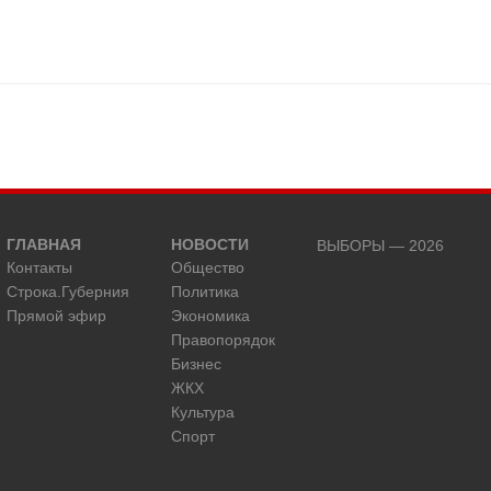
ГЛАВНАЯ
НОВОСТИ
ВЫБОРЫ — 2026
Контакты
Общество
Строка.Губерния
Политика
Прямой эфир
Экономика
Правопорядок
Бизнес
ЖКХ
Культура
Спорт