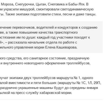
Мороза, Снегурочки, Цыган, Снеговика и Бабы-Яги. В
ни украсили мишурой, смонтировали светодинамическую
ы. Также экипажи подготовили стихи, песни и даже танцы.
ечение перевозчиков, водителей и кондукторов к созданию
ве, а также повышение качества транспортного
остязания им по душе: каждый год участники походят к
», – рассказала начальник отдела по работе с
фильного управления мэрии Елена Кашеварова.
го средства, его санитарное состояние, праздничную
 и внутреннего новогоднего оформления троллейбусов,
лучат экипажи двух троллейбусов маршрута № 1, одного
малой вместимости и пяти больших (маршруты № 1С, 1Л, 29П,
ку празднично украшенные машины будут до середины января
сылкой на пресс-службу хабаровской мэрии.