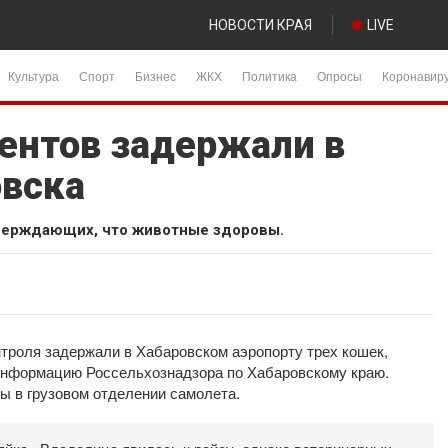
НОВОСТИ КРАЯ
LIVE
Культура
Спорт
Бизнес
ЖКХ
Политика
Опросы
Коронавир
ентов задержали в
овска
тверждающих, что животные здоровы.
нтроля задержали в Хабаровском аэропорту трех кошек,
информацию Россельхознадзора по Хабаровскому краю.
ы в грузовом отделении самолета.