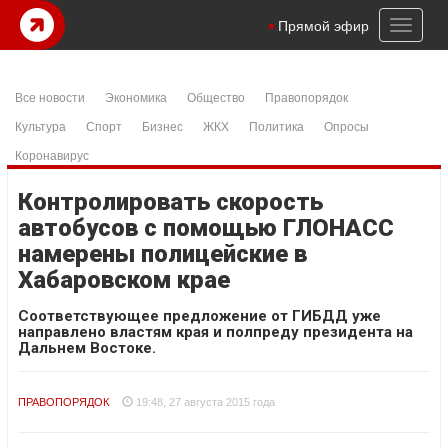
Toggl
Прямой эфир
naviga
Все новости
Экономика
Общество
Правопорядок
Культура
Спорт
Бизнес
ЖКХ
Политика
Опросы
Коронавирус
Контролировать скорость
автобусов с помощью ГЛОНАСС
намерены полицейские в
Хабаровском крае
Соответствующее предложение от ГИБДД уже
направлено властям края и полпреду президента на
Дальнем Востоке.
ПРАВОПОРЯДОК
19:48, 27 августа 2015 года