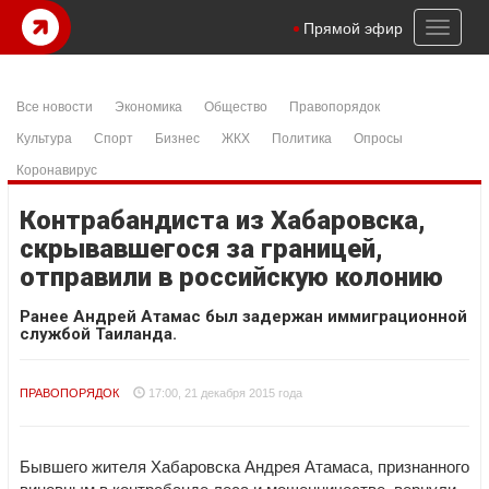
Toggl
Прямой эфир
naviga
Все новости
Экономика
Общество
Правопорядок
Культура
Спорт
Бизнес
ЖКХ
Политика
Опросы
Коронавирус
Контрабандиста из Хабаровска,
скрывавшегося за границей,
отправили в российскую колонию
Ранее Андрей Атамас был задержан иммиграционной
службой Таиланда.
ПРАВОПОРЯДОК
17:00, 21 декабря 2015 года
Бывшего жителя Хабаровска Андрея Атамаса, признанного
виновным в контрабанде леса и мошенничестве, вернули