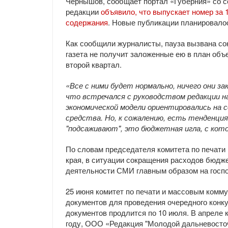
Чернышов, сообщает портал «Губерния» со с
редакции
объявило, что выпускает номер за 1
содержания
. Новые публикации планировало
Как сообщили журналисты, пауза вызвана со
газета не получит заложенные ею в план объ
второй квартал.
«Все с ними будет нормально, ничего они з
что встречался с руководством редакции на
экономической модели ориентировались на 
средства. Но, к сожалению, есть тенденция
"подсаживают", это бюджетная игла, с кот
По словам председателя комитета по печати
края, в ситуации сокращения расходов бюдж
деятельности СМИ главным образом на господ
25 июня комитет по печати и массовым комм
документов для проведения очередного конк
документов продлится по 10 июля. В апреле
году, ООО «Редакция "Молодой дальневосточ