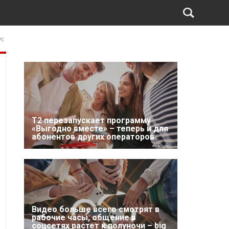
ус
Т2 перезапускает программу
«Выгодно вместе» – теперь и для
абонентов других операторов
Видео больше всего смотрят в
рабочие часы, общение в
соцсетях растет к полуночи – big