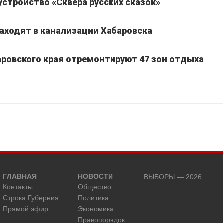
устройство «Сквера русских сказок»
находят в канализации Хабаровска
баровского края отремонтируют 47 зон отдыха
ГЛАВНАЯ
НОВОСТИ
ВЫБОРЫ — 2026
Контакты
Общество
Строка.Губерния
Политика
Прямой эфир
Экономика
Правопорядок