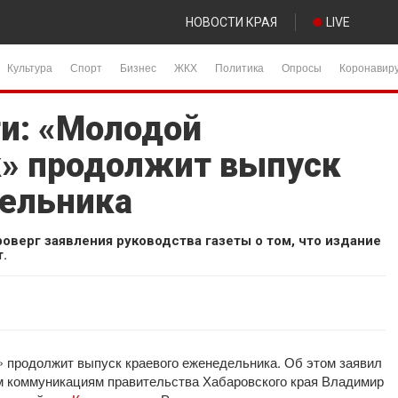
НОВОСТИ КРАЯ
LIVE
Культура
Спорт
Бизнес
ЖКХ
Политика
Опросы
Коронавир
ти: «Молодой
к» продолжит выпуск
дельника
верг заявления руководства газеты о том, что издание
т.
 продолжит выпуск краевого еженедельника. Об этом заявил
м коммуникациям правительства Хабаровского края Владимир