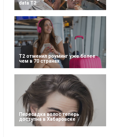
data T2
Т2 отменил роуминг уже более
чем в 70 странах
Пересадка волос теперь
доступна в Хабаровске