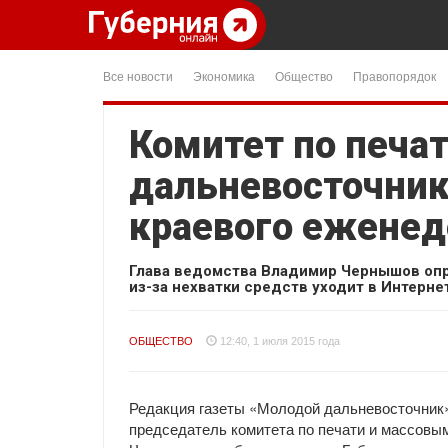
Все новости
Экономика
Общество
Правопорядок
Комитет по печа
дальневосточни
краевого ежене
Глава ведомства Владимир Чернышов опро
из-за нехватки средств уходит в Интерне
ОБЩЕСТВО
12:40, 1 июля 2015 года
Редакция газеты «Молодой дальневосточник»
председатель комитета по печати и массовы