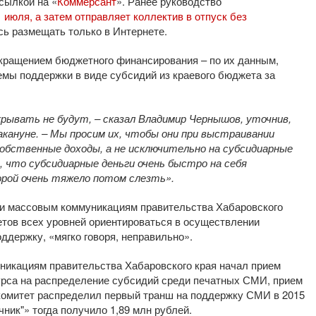
сылкой на «
Коммерсант
». Ранее руководство
 июля, а затем отправляет коллектив в отпуск без
сь размещать только в Интернете.
кращением бюджетного финансирования – по их данным,
емы поддержки в виде субсидий из краевого бюджета за
акрывать не будут, – сказал Владимир Чернышов, уточнив,
кануне. – Мы просим их, чтобы они при выстраивании
собственные доходы, а не исключительно на субсидиарные
, что субсидиарные деньги очень быстро на себя
орой очень тяжело потом слезть».
 и массовым коммуникациям правительства Хабаровского
етов всех уровней ориентироваться в осуществлении
держку, «мягко говоря, неправильно».
уникациям правительства Хабаровского края начал прием
урса на распределение субсидий среди печатных СМИ, прием
 комитет распределил первый транш на поддержку СМИ в 2015
ник"» тогда получило 1,89 млн рублей.