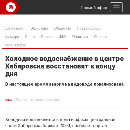
Toggl
Прямой эфир
naviga
Все новости
Экономика
Общество
Правопорядок
Культура
Спорт
Бизнес
ЖКХ
Политика
Опросы
Коронавирус
Холодное водоснабжение в центре
Хабаровска восстановят к концу
дня
В настоящее время авария на водоводе локализована.
ЖКХ
14:34, 28 октября 2015 года
Холодная вода вернется в дома и офисы центральной
части Хабаровска ближе к 20:00, сообщает портал