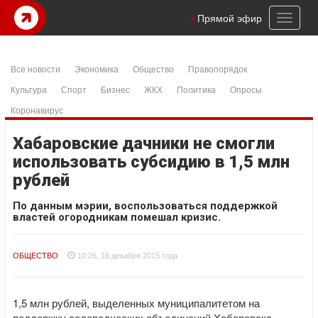
Toggl
Прямой эфир
naviga
Все новости
Экономика
Общество
Правопорядок
Культура
Спорт
Бизнес
ЖКХ
Политика
Опросы
Коронавирус
Хабаровские дачники не смогли
использовать субсидию в 1,5 млн
рублей
По данным мэрии, воспользоваться поддержкой
властей огородникам помешал кризис.
ОБЩЕСТВО
10:26, 16 декабря 2015 года
1,5 млн рублей, выделенных муниципалитетом на
поддержку садоводческих объединений Хабаровска,