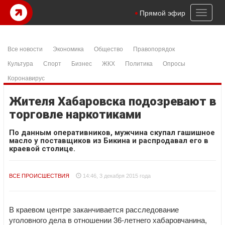
Toggl
Прямой эфир
naviga
Все новости
Экономика
Общество
Правопорядок
Культура
Спорт
Бизнес
ЖКХ
Политика
Опросы
Коронавирус
Жителя Хабаровска подозревают в
торговле наркотиками
По данным оперативников, мужчина скупал гашишное
масло у поставщиков из Бикина и распродавал его в
краевой столице.
ВСЕ ПРОИСШЕСТВИЯ
14:46, 3 декабря 2015 года
В краевом центре заканчивается расследование
уголовного дела в отношении 36-летнего хабаровчанина,