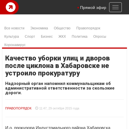
Toggl
Прямой эфир
naviga
Все новости
Экономика
Общество
Правопорядок
Культура
Спорт
Бизнес
ЖКХ
Политика
Опросы
Коронавирус
Качество уборки улиц и дворов
после циклона в Хабаровске не
устроило прокуратуру
Надзорный орган напомнил коммунальщикам об
административной ответственности за скользкие
дороги.
ПРАВОПОРЯДОК
11:47, 29 октября 2015 года
И.о. прокурора Индустриального района Хабаровска