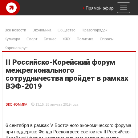
Toggl
Прямой эфир
naviga
Все новости
Экономика
Общество
Правопорядок
Культура
Спорт
Бизнес
ЖКХ
Политика
Опросы
Коронавирус
II Российско-Корейский форум
межрегионального
сотрудничества пройдет в рамках
ВЭФ-2019
ЭКОНОМИКА
13:15, 28 августа 2019 года
6 сентября в рамках V Восточного экономического форума
при поддержке Фонда Росконгресс состоится II Российско-
Корейский форум межрегионального сотрудничества.