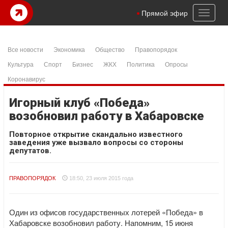
Toggl
Прямой эфир
naviga
Все новости
Экономика
Общество
Правопорядок
Культура
Спорт
Бизнес
ЖКХ
Политика
Опросы
Коронавирус
Игорный клуб «Победа»
возобновил работу в Хабаровске
Повторное открытие скандально известного
заведения уже вызвало вопросы со стороны
депутатов.
ПРАВОПОРЯДОК
18:50, 23 июля 2015 года
Один из офисов государственных лотерей «Победа» в
Хабаровске возобновил работу. Напомним, 15 июня