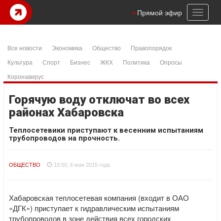
Toggl
Прямой эфир
naviga
Все новости
Экономика
Общество
Правопорядок
Культура
Спорт
Бизнес
ЖКХ
Политика
Опросы
Коронавирус
Горячую воду отключат во всех
районах Хабаровска
Теплосетевики приступают к весенним испытаниям
трубопроводов на прочность.
ОБЩЕСТВО
10:50, 6 мая 2015 года
Хабаровская теплосетевая компания (входит в ОАО
«ДГК») приступает к гидравлическим испытаниям
трубопроводов в зоне действия всех городских