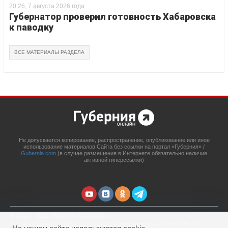
20:26, 7 августа 2026 года
Губернатор проверил готовность Хабаровска
к паводку
ВСЕ МАТЕРИАЛЫ РАЗДЕЛА
Не допускается копирование, распространение, опубликование или иное
использование материалов Сайта без ссылки на портал «Губерния» /
Gubernia.com
(в случае размещения в Интернете обязательно наличие
активной гиперссылки)
© 2014 - 2026 Портал «Губерния»
Сетевое издание
Gubernia.com
, свидетельство о регистрации ЭЛ № ФС 77 –