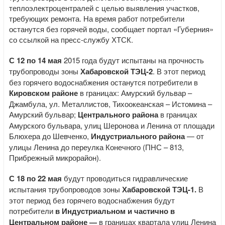
теплоэлектроцентралей с целью выявления участков,
требующих ремонта. На время работ потребители
останутся без горячей воды, сообщает портал «Губерния»
со ссылкой на пресс-службу ХТСК.
С 12 по 14 мая
2015 года будут испытаны на прочность
трубопроводы зоны
Хабаровской ТЭЦ-2
. В этот период
без горячего водоснабжения останутся потребители в
Кировском районе
в границах: Амурский бульвар –
Джамбула, ул. Металлистов, Тихоокеанская – Истомина –
Амурский бульвар;
Центрального района
в границах
Амурского бульвара, улиц Шеронова и Ленина от площади
Блюхера до Шевченко,
Индустриального района
— от
улицы Ленина до переулка Конечного (ПНС – 813,
Прибрежный микрорайон).
С 18 по 22 мая
будут проводиться гидравлические
испытания трубопроводов зоны
Хабаровской ТЭЦ-1.
В
этот период без горячего водоснабжения будут
потребители
в Индустриальном и частично в
Центральном районе —
в границах квартала улиц Ленина