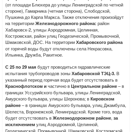
(от площади Блюхера до улицы Ленинградской по четной
стороне), Гамарника (четная сторона), Слободской,
Пушкина до Карла Маркса. Также отключения произойдут
на территории
Железнодорожного района:
район
Хабаровск-2, улицы Аэродромная, Целинная,
Костромская, район улиц Геодезической, Промывочной,
Шмаковской, ДОС. На территории
Хабаровского района
от горячей воды будут отключены села Некрасовка,
Ильинка, Дружба, Ракитное.
С 25 по 29 мая
будут проводиться гидравлические
испытания трубопроводов зоны
Хабаровской ТЭЦ-3.
В
указанный период горячая вода будет отсутствовать в
Краснофлотском и
частично в
Центральном районе
– в
границах Уссурийского бульвара, улицы Ленинградской,
Амурского бульвара, улицы Шеронова; в
Кировском
районе
– в границах Амурского бульвара, улиц Джамбула,
Шелеста, Воронежской, Ленинградской. Кроме того, вода
будет отсутствовать в
Железнодорожном районе
,
за
исключением
улиц Аэродромной, Целинной,
Геодезической, Промывочной, Шмаковской, Костромской,