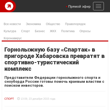
Toggl
Прямой эфир
naviga
Все новости
Экономика
Общество
Правопорядок
Культура
Спорт
Бизнес
ЖКХ
Политика
Опросы
Коронавирус
Горнолыжную базу «Спартак» в
пригороде Хабаровска превратят в
спортивно-туристический
комплекс
Представители Федерации горнолыжного спорта и
сноуборда России готовы помочь краевым властям с
поиском инвесторов.
СПОРТ
13:09, 23 декабря 2015 года