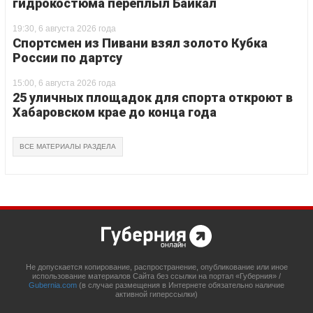
гидрокостюма переплыл Байкал
19:30, 6 августа 2026 года
Спортсмен из Пивани взял золото Кубка
России по дартсу
15:00, 6 августа 2026 года
25 уличных площадок для спорта откроют в
Хабаровском крае до конца года
ВСЕ МАТЕРИАЛЫ РАЗДЕЛА
Не допускается копирование, распространение, опубликование или иное
использование материалов Сайта без ссылки на портал «Губерния» /
Gubernia.com
(в случае размещения в Интернете обязательно наличие
активной гиперссылки)