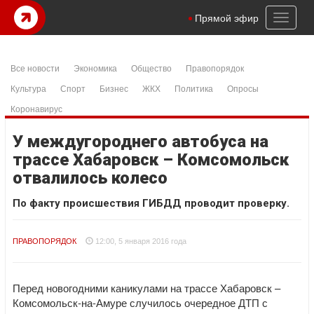
Toggl
Прямой эфир
naviga
Все новости
Экономика
Общество
Правопорядок
Культура
Спорт
Бизнес
ЖКХ
Политика
Опросы
Коронавирус
У междугороднего автобуса на
трассе Хабаровск – Комсомольск
отвалилось колесо
По факту происшествия ГИБДД проводит проверку.
ПРАВОПОРЯДОК
12:00, 5 января 2016 года
Перед новогодними каникулами на трассе Хабаровск –
Комсомольск-на-Амуре случилось очередное ДТП с