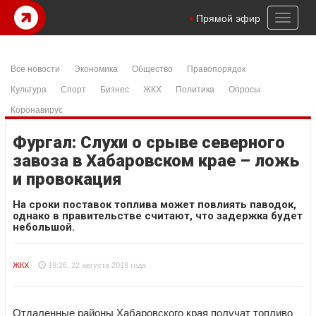
Toggl
Прямой эфир
naviga
Все новости
Экономика
Общество
Правопорядок
Культура
Спорт
Бизнес
ЖКХ
Политика
Опросы
Коронавирус
Фургал: Слухи о срыве северного
завоза в Хабаровском крае – ложь
и провокация
На сроки поставок топлива может повлиять паводок,
однако в правительстве считают, что задержка будет
небольшой.
ЖКХ
19:26, 22 августа 2019 года
Отдаленные районы Хабаровского края получат топливо