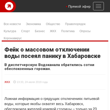
Toggl
Прямой эфир
naviga
Все новости
Экономика
Общество
Правопорядок
Культура
Спорт
Бизнес
ЖКХ
Политика
Опросы
Коронавирус
Фейк о массовом отключении
воды посеял панику в Хабаровске
В диспетчерскую Водоканала обратились сотни
обеспокоенных горожан.
ЖКХ
13:33, 24 июля 2019 года
Ложная информация о грядущих отключениях питьевой
воды, которые якобы охватят весь Хабаровск,
обеспокоила жителей краевой столицы – только за 23