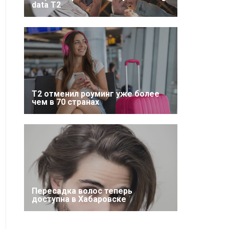
data T2
Т2 отменил роуминг уже более
чем в 70 странах
Пересадка волос теперь
доступна в Хабаровске