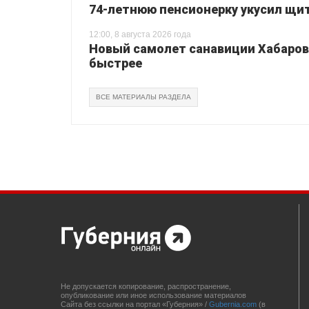
74-летнюю пенсионерку укусил щи
12:00, 8 августа 2026 года
Новый самолет санавиции Хабаровс
быстрее
ВСЕ МАТЕРИАЛЫ РАЗДЕЛА
Не допускается копирование, распространение,
опубликование или иное использование материалов
Сайта без ссылки на портал «Губерния» /
Gubernia.com
(в