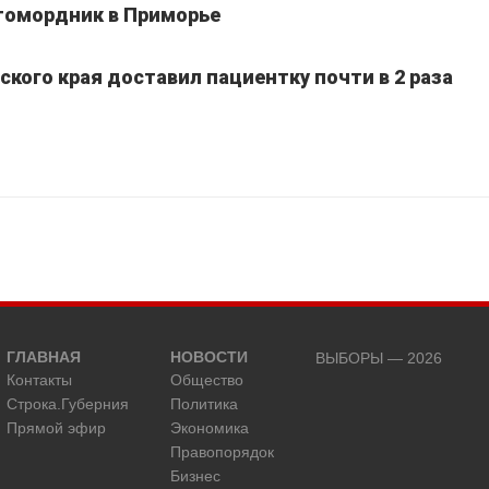
томордник в Приморье
кого края доставил пациентку почти в 2 раза
ГЛАВНАЯ
НОВОСТИ
ВЫБОРЫ — 2026
Контакты
Общество
Строка.Губерния
Политика
Прямой эфир
Экономика
Правопорядок
Бизнес