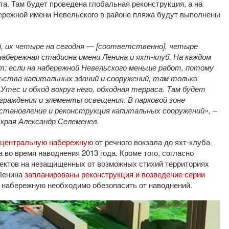
рта. Там будет проведена глобальная реконструкция, а на
ережной имени Невельского в районе пляжа будут выполнены
, их четыре на сегодня — [соответственно], четыре
набережная стадиона имени Ленина и яхт-клуб. На каждом
: если на набережной Невельского меньше работ, потому
ьства капитальных зданий и сооружений, там только
тес и обход вокруг него, обходная терраса. Там будет
граждения и элементы освещения. В парковой зоне
становление и реконструкция капитальных сооружений», –
края Александр Селеменев.
 центральную набережную
от речного вокзала до яхт-клуба
а во время наводнения 2013 года. Кроме того, согласно
ектов на незащищенных от возможных стихий территориях
 Ленина
запланированы реконструкция и возведение серии
т набережную необходимо обезопасить от наводнений.