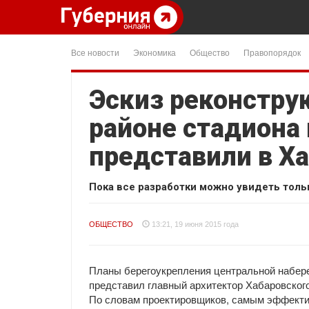
Все новости
Экономика
Общество
Правопорядок
Эскиз реконстру
районе стадиона
представили в Х
Пока все разработки можно увидеть тольк
ОБЩЕСТВО
13:21, 19 июня 2015 года
Планы берегоукрепления центральной набере
представил главный архитектор Хабаровског
По словам проектировщиков, самым эффекти