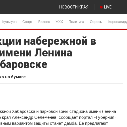
НОВОСТИ КРАЯ
LIVE
Культура
Спорт
Бизнес
ЖКХ
Политика
Опросы
Коронавир
кции набережной в
 имени Ленина
абаровске
о на бумаге.
жной Хабаровска и парковой зоны стадиона имени Ленина
о края Александр Селеменев, сообщает портал «Губерния».
вным вариантом защиты станет дамба. Ее предлагают