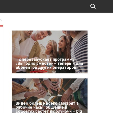
ус
Т2 перезапускает программу
«Выгодно вместе» – теперь и для
абонентов других операторов
Видео больше всего смотрят в
рабочие часы, общение в
соцсетях растет к полуночи – big