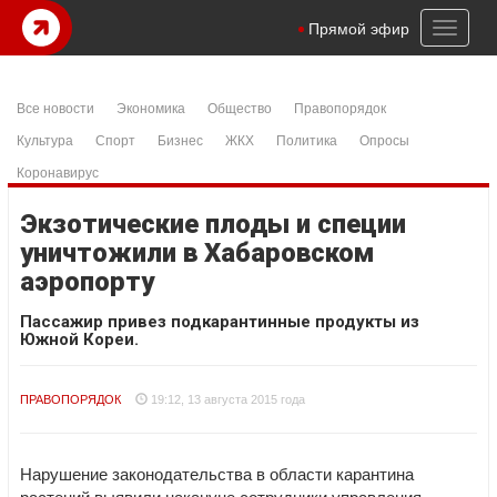
Toggl
Прямой эфир
naviga
Все новости
Экономика
Общество
Правопорядок
Культура
Спорт
Бизнес
ЖКХ
Политика
Опросы
Коронавирус
Экзотические плоды и специи
уничтожили в Хабаровском
аэропорту
Пассажир привез подкарантинные продукты из
Южной Кореи.
ПРАВОПОРЯДОК
19:12, 13 августа 2015 года
Нарушение законодательства в области карантина
растений выявили накануне сотрудники управления