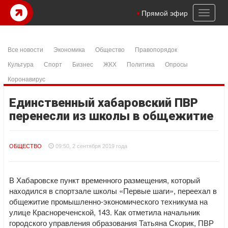
Toggl
Прямой эфир
naviga
Все новости
Экономика
Общество
Правопорядок
Культура
Спорт
Бизнес
ЖКХ
Политика
Опросы
Коронавирус
Единственный хабаровский ПВР
перенесли из школы в общежитие
ОБЩЕСТВО
09:50, 2 сентября 2019 года
В Хабаровске пункт временного размещения, который
находился в спортзале школы «Первые шаги», переехал в
общежитие промышленно-экономического техникума на
улице Краснореченской, 143. Как отметила начальник
городского управления образования Татьяна Скорик, ПВР