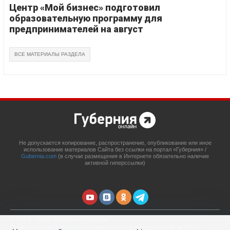
Центр «Мой бизнес» подготовил
образовательную программу для
предпринимателей на август
ВСЕ МАТЕРИАЛЫ РАЗДЕЛА
Не допускается копирование, распространение, опубликование или иное
использование материалов Сайта без ссылки на портал «Губерния» /
Gubernia.com
(в случае размещения в Интернете обязательно наличие
активной гиперссылки)
© 2014 - 2026 Портал «Губерния»
Сетевое издание
Gubernia.com
, свидетельство о регистрации ЭЛ № ФС 77 –