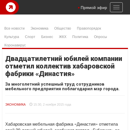
Toggl
Прямой эфир
naviga
Все новости
Экономика
Общество
Правопорядок
Культура
Спорт
Бизнес
ЖКХ
Политика
Опросы
Коронавирус
Двадцатилетний юбилей компании
отметил коллектив хабаровской
фабрики «Династия»
За многолетний успешный труд сотрудников
мебельного предприятия поблагодарил мэр города.
ЭКОНОМИКА
15:30, 2 ноября 2015 года
Хабаровская мебельная фабрика «Династия» отметила
свой 20-летний юбилей, сообщает портал «Губерния» со