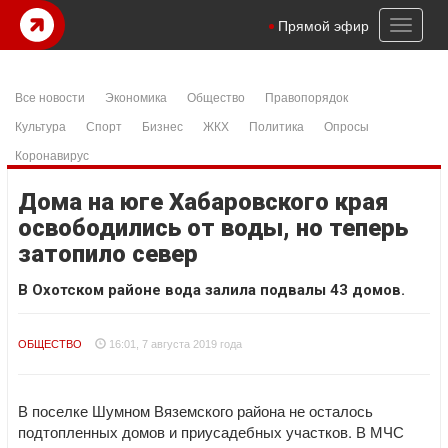
Toggl
Прямой эфир
naviga
Все новости
Экономика
Общество
Правопорядок
Культура
Спорт
Бизнес
ЖКХ
Политика
Опросы
Коронавирус
Дома на юге Хабаровского края
освободились от воды, но теперь
затопило север
В Охотском районе вода залила подвалы 43 домов.
ОБЩЕСТВО
16:01, 7 августа 2019 года
В поселке Шумном Вяземского района не осталось
подтопленных домов и приусадебных участков. В МЧС