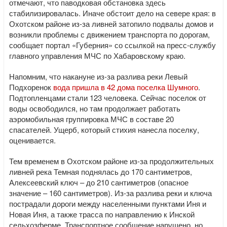
отмечают, что паводковая обстановка здесь
стабилизировалась. Иначе обстоит дело на севере края: в
Охотском районе из-за ливней затопило подвалы домов и
возникли проблемы с движением транспорта по дорогам,
сообщает портал «Губерния» со ссылкой на пресс-службу
главного управления МЧС по Хабаровскому краю.
Напомним, что накануне из-за разлива реки Левый
Подхоренок
вода пришла в 42 дома поселка Шумного
.
Подтопленцами стали 123 человека. Сейчас поселок от
воды освободился, но там продолжает работать
аэромобильная группировка МЧС в составе 20
спасателей. Ущерб, который стихия нанесла поселку,
оценивается.
Тем временем в Охотском районе из-за продолжительных
ливней река Темная поднялась до 170 сантиметров,
Алексеевский ключ – до 210 сантиметров (опасное
значение – 160 сантиметров). Из-за разлива реки и ключа
пострадали дороги между населенными пунктами Иня и
Новая Иня, а также трасса по направлению к Инской
сельхозферме. Транспортное сообщение нарушено, но