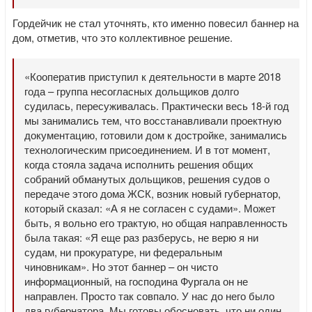
Гордейчик не стал уточнять, кто именно повесил баннер на
дом, отметив, что это коллективное решение.
«Кооператив приступил к деятельности в марте 2018
года – группа несогласных дольщиков долго
судилась, пересуживалась. Практически весь 18-й год
мы занимались тем, что восстанавливали проектную
документацию, готовили дом к достройке, занимались
технологическим присоединением. И в тот момент,
когда стояла задача исполнить решения общих
собраний обманутых дольщиков, решения судов о
передаче этого дома ЖСК, возник новый губернатор,
который сказал: «А я не согласен с судами». Может
быть, я вольно его трактую, но общая направленность
была такая: «Я еще раз разберусь, не верю я ни
судам, ни прокуратуре, ни федеральным
чиновникам». Но этот баннер – он чисто
информационный, на господина Фургала он не
направлен. Просто так совпало. У нас до него было
два губернатора. Мы готовы обосновать, что ни один