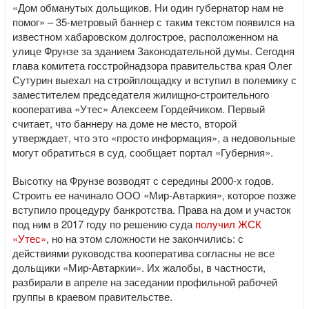
«Дом обманутых дольщиков. Ни один губернатор нам не
помог» – 35-метровый баннер с таким текстом появился на
известном хабаровском долгострое, расположенном на
улице Фрунзе за зданием Законодательной думы. Сегодня
глава комитета госстройнадзора правительства края Олег
Сутурин выехал на стройплощадку и вступил в полемику с
заместителем председателя жилищно-строительного
кооператива «Утес» Алексеем Гордейчиком. Первый
считает, что баннеру на доме не место, второй
утверждает, что это «просто информация», а недовольные
могут обратиться в суд, сообщает портал «Губерния».
Высотку на Фрунзе возводят с середины 2000-х годов.
Строить ее начинало ООО «Мир-Автаркия», которое позже
вступило процедуру банкротства. Права на дом и участок
под ним в 2017 году по решению суда
получил ЖСК
«Утес»
, но на этом сложности не закончились: с
действиями руководства кооператива согласны не все
дольщики «Мир-Автаркии». Их жалобы, в частности,
разбирали в апреле на заседании профильной рабочей
группы в краевом правительстве.