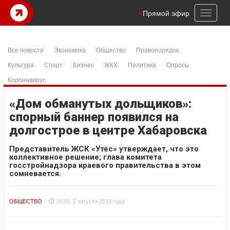
Toggl
Прямой эфир
naviga
Все новости
Экономика
Общество
Правопорядок
Культура
Спорт
Бизнес
ЖКХ
Политика
Опросы
Коронавирус
«Дом обманутых дольщиков»:
спорный баннер появился на
долгострое в центре Хабаровска
Представитель ЖСК «Утес» утверждает, что это
коллективное решение; глава комитета
госстройнадзора краевого правительства в этом
сомневается.
ОБЩЕСТВО
16:08, 2 августа 2019 года