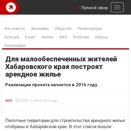
Toggl
Прямой эфир
naviga
Все новости
Экономика
Общество
Правопорядок
Культура
Спорт
Бизнес
ЖКХ
Политика
Опросы
Коронавирус
Для малообеспеченных жителей
Хабаровского края построят
арендное жилье
Реализация проекта начнется в 2016 году.
ЖКХ
16:09, 21 июля 2015 года
Пилотные территории для строительства арендного жилья
отобраны в Хабаровском крае. В этот список вошли